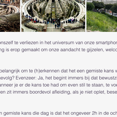
onszelf te verliezen in het universum van onze smartpho
ding is erop gemaakt om onze aandacht te gijzelen, welc
 belangrijk om te (h)erkennen dat het een gemiste kans 
evolg? Evenzeer: Ja, het begint immers bij dat bewustzijn
neer je er de kans toe had om even stil te staan, te voe
n zit immers boordevol afleiding, als je niet oplet, bese
jn gemiste kans die dag is dat het ongeveer 2h in de och