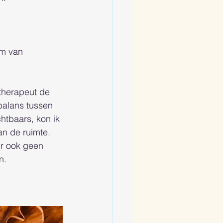
rm van 
therapeut de 
balans tussen 
htbaars, kon ik 
n de ruimte. 
er ook geen 
n. 
 