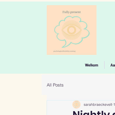
Welkom
Aa
All Posts
sarahbraeckevelt