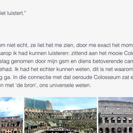
t luistert."
tem niet echt, ze liet het me zien, door me exact het mo
arop ik had kunnen luisteren: zittend aan het mooie Co
beslag genomen door mijn gsm en diens betoverende cam
had. Ik had het echter kunnen weten, dit is net waarom
ng ga. In die connectie met dat oeroude Colosseum zat 
n met 'de bron', ons universele weten. 