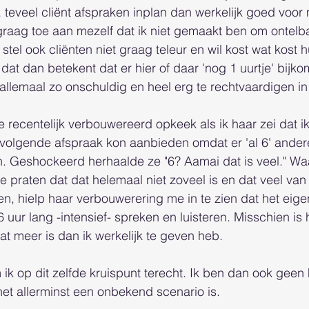
 teveel cliënt afspraken inplan dan werkelijk goed voor m
graag toe aan mezelf dat ik niet gemaakt ben om ontelb
 stel ook cliënten niet graag teleur en wil kost wat kost 
dat dan betekent dat er hier of daar 'nog 1 uurtje' bijko
kt allemaal zo onschuldig en heel erg te rechtvaardigen i
e recentelijk verbouwereerd opkeek als ik haar zei dat ik
olgende afspraak kon aanbieden omdat er 'al 6' andere
. Geshockeerd herhaalde ze "6? Aamai dat is veel." Waa
 praten dat dat helemaal niet zoveel is en dat veel van 
en, hielp haar verbouwerering me in te zien dat het eigenl
 uur lang -intensief- spreken en luisteren. Misschien is 
at meer is dan ik werkelijk te geven heb. 
k op dit zelfde kruispunt terecht. Ik ben dan ook geen 
het allerminst een onbekend scenario is.