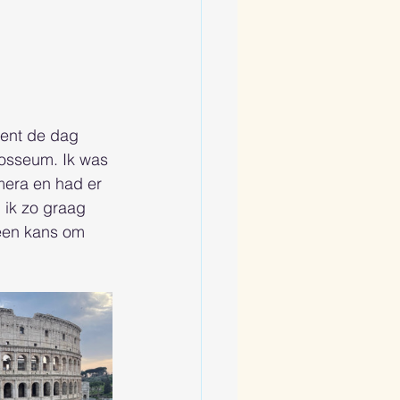
ment de dag 
losseum. Ik was 
era en had er 
 ik zo graag 
een kans om 