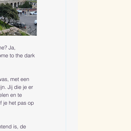
ne? Ja, 
ome to the dark 
was, met een 
. Jij die je er 
len en te 
f je het pas op 
tend is, de 