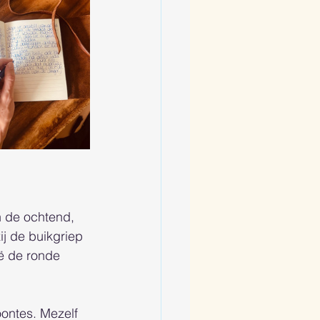
in de ochtend, 
j de buikgriep 
ië de ronde 
oontes. Mezelf 