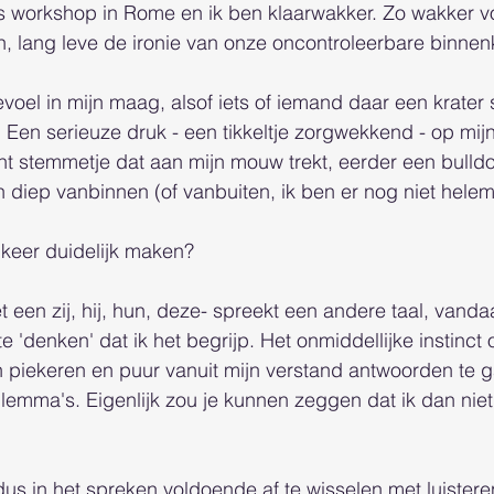
 workshop in Rome en ik ben klaarwakker. Zo wakker voe
 lang leve de ironie van onze oncontroleerbare binnenk
evoel in mijn maag, alsof iets of iemand daar een krater 
. Een serieuze druk - een tikkeltje zorgwekkend - op mij
ht stemmetje dat aan mijn mouw trekt, eerder een bulld
 diep vanbinnen (of vanbuiten, ik ben er nog niet helema
keer duidelijk maken? 
t een zij, hij, hun, deze- spreekt een andere taal, vanda
te 'denken' dat ik het begrijp. Het onmiddellijke instinct 
 piekeren en puur vanuit mijn verstand antwoorden te 
 dilemma's. Eigenlijk zou je kunnen zeggen dat ik dan niet 
dus in het spreken voldoende af te wisselen met luistere