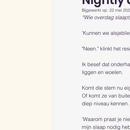
Nightly
Bijgewerkt op:
22 mei 20
°Wie overdag slaapt
'Kunnen we alsjeblie
"Neen." klinkt het res
Ik besef dat onderhan
liggen en woelen. 
Komt die stem nu eig
Of komt ze van buite
diep niveau kennen.
'Waarom praat je ni
mijn slaap nodig heb