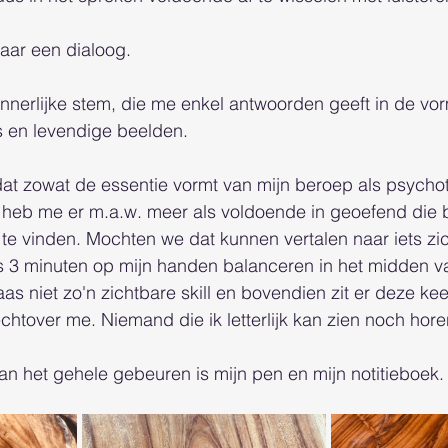
ar een dialoog.
nnerlijke stem, die me enkel antwoorden geeft in de vo
s en levendige beelden. 
dat zowat de essentie vormt van mijn beroep als psycho
k heb me er m.a.w. meer als voldoende in geoefend die 
 te vinden. Mochten we dat kunnen vertalen naar iets zic
s 3 minuten op mijn handen balanceren in het midden va
laas niet zo'n zichtbare skill en bovendien zit er deze ke
chtover me. Niemand die ik letterlijk kan zien noch hore
an het gehele gebeuren is mijn pen en mijn notitieboek.