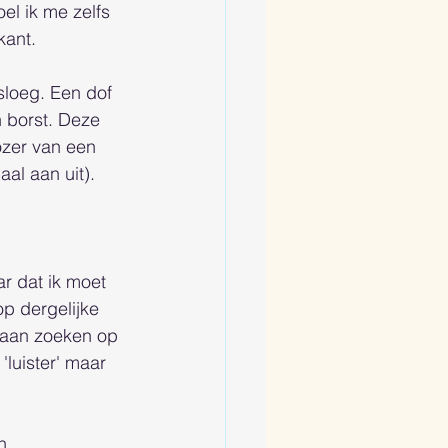
l ik me zelfs 
ant.  
sloeg. Een dof 
n borst. Deze 
ozer van een 
al aan uit). 
ar dat ik moet 
op dergelijke 
gaan zoeken op 
'luister' maar 
n. 