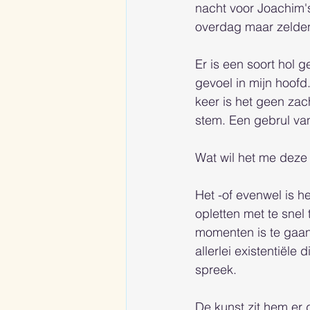
nacht voor Joachim's
overdag maar zelden,
Er is een soort hol g
gevoel in mijn hoofd
keer is het geen zac
stem. Een gebrul van
Wat wil het me deze 
Het -of evenwel is he
opletten met te snel 
momenten is te gaan
allerlei existentiële
spreek. 
De kunst zit hem er 