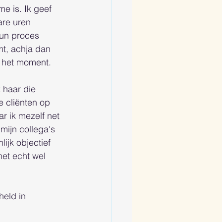
e is. Ik geef 
are uren 
hun proces 
mt, achja dan 
n het moment. 
 haar die 
 cliënten op 
r ik mezelf net 
mijn collega's 
ijk objectief 
het echt wel 
held in 