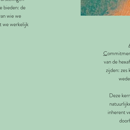
e bieden: de
van wie we
at we werkelijk
.
C
ommitme
van de hexa
zijden: zes
weder
Deze kern
natuurlijk
inherent 
door