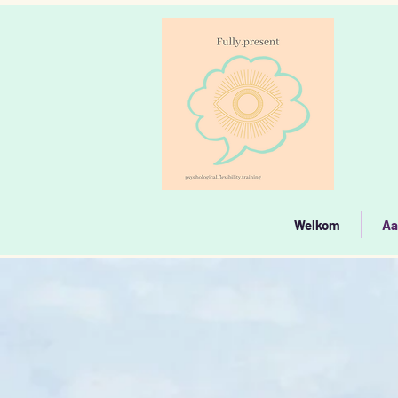
Welkom
Aa