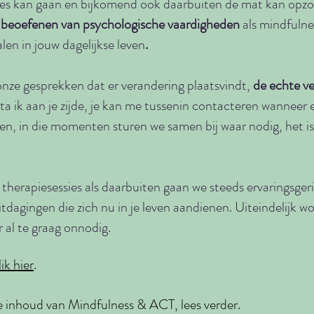
les kan gaan en bijkomend ook daarbuiten de mat kan opzo
t
beoefenen van psychologische vaardigheden
als mindfulne
en in jouw dagelijkse leven
.
 onze gesprekken dat er verandering plaatsvindt,
de echte ve
n sta ik aan je zijde, je kan me tussenin contacteren wanneer
iezen, in die momenten sturen we samen bij waar nodig, het i
 therapiesessies als daarbuiten gaan we steeds ervaringsge
tdagingen die zich nu in je leven aandienen. Uiteindelijk wo
 al te graag onnodig.
ik hier
.
de
inhoud
van Mindfulness & ACT, lees verder.