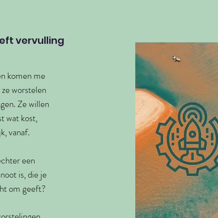
eeft vervulling
en komen me
ze worstelen
gen.​ Ze willen
st wat kost,
jk, vanaf.
 echter een
oot is, die je
cht om geeft?
worstelingen