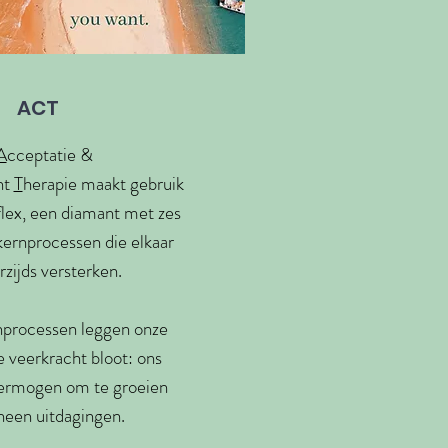
ACT
A
cceptatie &
nt
T
herapie maakt gebruik
flex, een diamant met zes
 kernprocessen die elkaar
zijds versterken.
processen leggen onze
e veerkracht bloot: ons
vermogen om te groeien
heen uitdagingen.