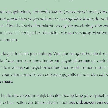
ier zijn gebreken,
het blijft vaak bij 'praten over' moeilijkh
t gedachten en gevoelens in ons dagelijkse leven
; de wer
 uit. Net als fysieke flexibiliteit, vraagt de psychologische v
intensief. Hierbij is het klassieke formaat van gespreksthe
aal recept.
 slag als klinisch psycholoog. Vier jaar terug verhuisde ik n
sieke / uur-per-uur benadering van psychotherapie en werk in
 de invulling van psychotherapie: het hoeft immers niet lang
f voor velen, omwille van de kostprijs, zelfs minder dan dat).
p maat
.
 bij de intake gezamenlijk bepalen naargelang jouw specifi
n, echter vullen we dit steeds aan met
het uitbouwen van een